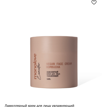
Блог
Партнерам
КОНТАКТЫ
+7(495) 723-51-73
115408, г. Москва, вн.тер.г.
муниципальный округ Братеево, ул.
Борисовские Пруды, д. 34, к. 1, помещ. 2/1
ООО «Гридем»
ИНН: 7724790839
ОГРН: 1117746395172
Ламеллярный крем для лица увлажняющий