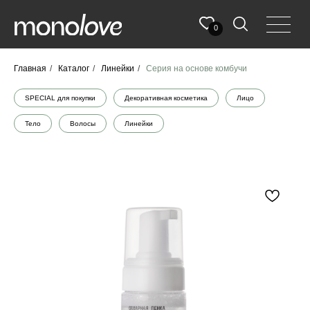
0
Главная
/
Каталог
/
Линейки
/
Серия на основе комбучи
SPECIAL для покупки
Декоративная косметика
Лицо
Тело
Волосы
Линейки