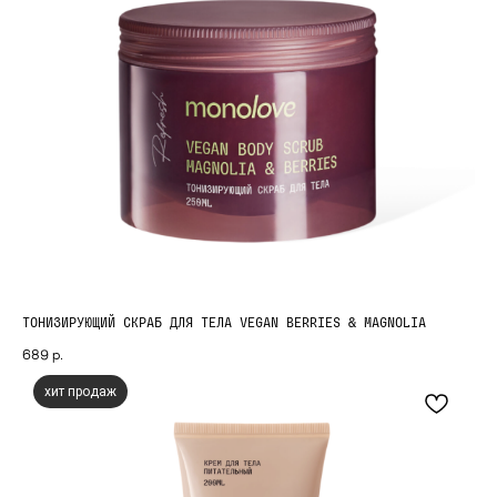
Партнерам
КОНТАКТЫ
+7(495) 723-51-73
115408, г. Москва, вн.тер.г. муниципальный
округ Братеево, ул. Борисовские Пруды, д.
34, к. 1, помещ. 2/1
ТОНИЗИРУЮЩИЙ СКРАБ ДЛЯ ТЕЛА VEGAN BERRIES & MAGNOLIA
689
р.
хит продаж
ООО «Гридем»
ИНН: 7724790839
ОГРН: 1117746395172
Политика конфиденциальности